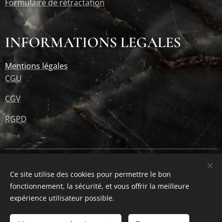
Formulaire de rétractation
INFORMATIONS LEGALES
© Double Fil - Reproduction Interdite
Mentions légales
CGU
CGV
RGPD
© Double Fil - Reproduction Interdite
© 2024-2026 Tous droits réservés
Cookies
Ce site utilise des cookies pour permettre le bon
Politique de confidentialité
fonctionnement, la sécurité, et vous offrir la meilleure
expérience utilisateur possible.
Langues
Français
English