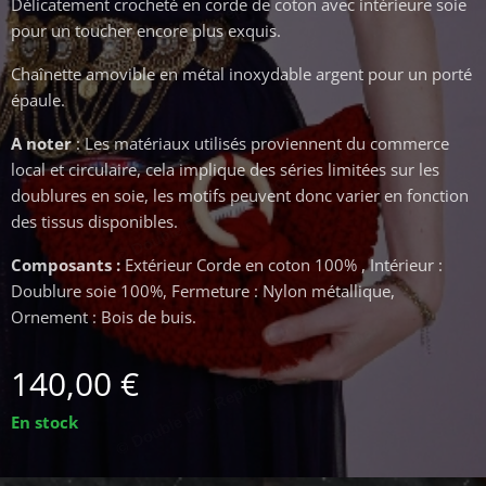
© Double Fil - Reproduction Interdite
Délicatement crocheté en corde de coton avec intérieure soie
pour un toucher encore plus exquis.
Chaînette amovible en métal inoxydable argent pour un porté
épaule.
© Double Fil - Reproduction Interdite
A noter
: Les matériaux utilisés proviennent du commerce
local et circulaire, cela implique des séries limitées sur les
doublures en soie, les motifs peuvent donc varier en fonction
des tissus disponibles.
Composants :
Extérieur Corde en coton 100% , Intérieur :
Doublure soie 100%, Fermeture : Nylon métallique,
Ornement : Bois de buis.
© Double Fil - Reproduction Interdite
140,00
€
En stock